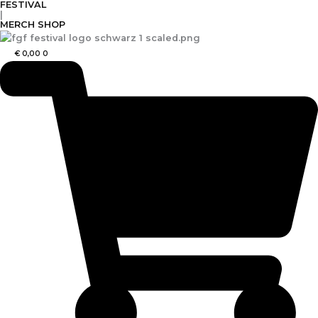
FESTIVAL
Zum
Nach
|
Inhalt
Preis
MERCH SHOP
springen
sortiert:
absteigend
€
0,00
0