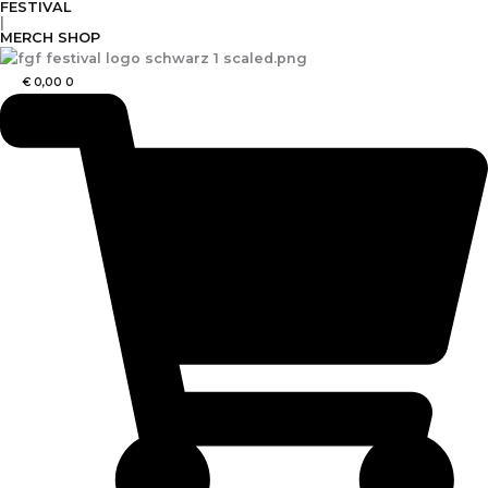
FESTIVAL
Zum
|
Inhalt
MERCH SHOP
springen
€
0,00
0